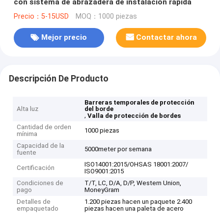
con sistema de abrazadera de instalación rápida
Precio：5-15USD
MOQ：1000 piezas
Mejor precio
Contactar ahora
Descripción De Producto
Barreras temporales de protección
Alta luz
del borde
,
Valla de protección de bordes
Cantidad de orden
1000 piezas
mínima
Capacidad de la
5000meter por semana
fuente
ISO14001:2015/OHSAS 18001:2007/
Certificación
ISO9001:2015
Condiciones de
T/T, LC, D/A, D/P, Western Union,
pago
MoneyGram
Detalles de
1.200 piezas hacen un paquete 2.400
empaquetado
piezas hacen una paleta de acero